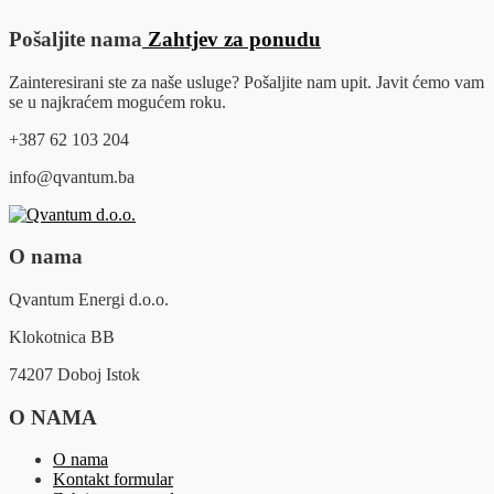
Pošaljite nama
Zahtjev za ponudu
Zainteresirani ste za naše usluge? Pošaljite nam upit. Javit ćemo vam
se u najkraćem mogućem roku.
+387 62 103 204
info@qvantum.ba
O nama
Qvantum Energi d.o.o.
Klokotnica BB
74207 Doboj Istok
O NAMA
O nama
Kontakt formular