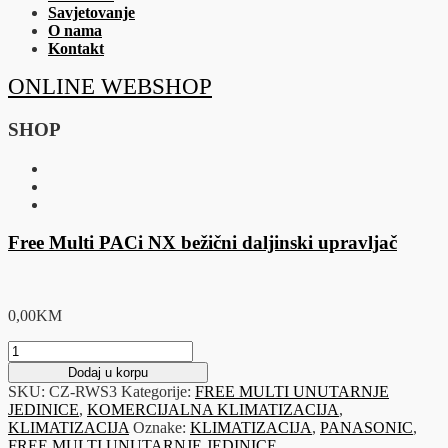
Savjetovanje
O nama
Kontakt
ONLINE WEBSHOP
SHOP
Free Multi PACi NX bežični daljinski upravljač
0,00
KM
Free
Multi
Dodaj u korpu
PACi
SKU:
CZ-RWS3
Kategorije:
FREE MULTI UNUTARNJE
NX
JEDINICE
,
KOMERCIJALNA KLIMATIZACIJA
,
bežični
KLIMATIZACIJA
Oznake:
KLIMATIZACIJA
,
PANASONIC
,
daljinski
FREE MULTI UNUTARNJE JEDINICE