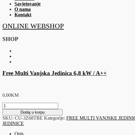
Savjetovanje
O nama
Kontakt
ONLINE WEBSHOP
SHOP
Free Multi Vanjska Jedinica 6,8 kW / A++
0,00
KM
Free
Multi
Dodaj u korpu
Vanjska
SKU:
CU-3Z68TBE
Kategorije:
FREE MULTI VANJSKE JEDINI
Jedinica
JEDINICE
6,8
kW
Opis