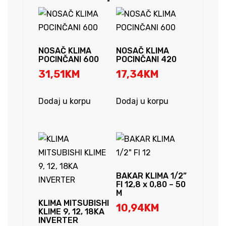
EXPERT
količina
NOSAČ KLIMA
NOSAČ KLIMA
POCINČANI 600
POCINČANI 420
31,51
KM
17,34
KM
Dodaj u korpu
Dodaj u korpu
BAKAR KLIMA 1/2”
FI 12,8 x 0,80 – 50
M
KLIMA MITSUBISHI
10,94
KM
KLIME 9, 12, 18KA
INVERTER