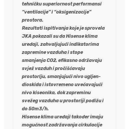
tehničku superiornost performansi
“ventilacije” i “oksigenizacije”
prostora.
Rezultati ispitivanja koje je sprovela
JKA pokazali su da Hisense klima
uređaji, zahvaljujući indikatorima
zapremine vazduha i stope
smanjenja CO2, efikasno održavaju
svjež vazduh i pročišćavaju
prostoriju, smanjujući nivo ugljen-
dioskida i istovremeno uvećavajući
nivo kiseonika, dok zapreminu
svežeg vazduha u prostoriji podižu i
do 50m3/h.
Hisense klima uređaji također imaju
mogućnost zadržavanja cirkulacije