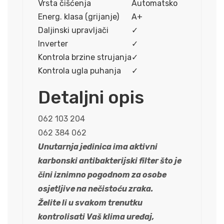
Vrsta čišćenja
Automatsko
Energ. klasa (grijanje)
A+
Daljinski upravljači
✓
Inverter
✓
Kontrola brzine strujanja
✓
Kontrola ugla puhanja
✓
Detaljni opis
062 103 204
062 384 062
Unutarnja jedinica ima aktivni
karbonski antibakterijski filter što je
čini iznimno pogodnom za osobe
osjetljive na nečistoću zraka.
Želite li u svakom trenutku
kontrolisati Vaš klima uređaj,