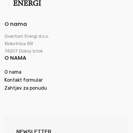
O nama
Qvantum Energi d.o.o.
Klokotnica BB
74207 Doboj Istok
O NAMA
O nama
Kontakt formular
Zahtjev za ponudu
NEWSLETTER