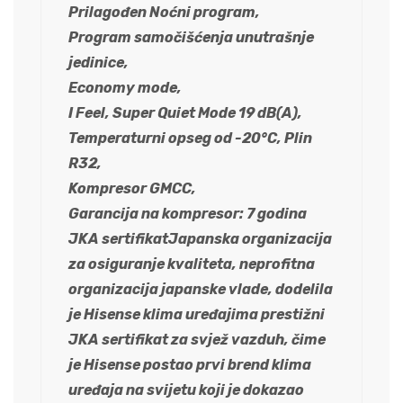
Prilagođen Noćni program,
Program samočišćenja unutrašnje
jedinice,
Economy mode,
I Feel, Super Quiet Mode 19 dB(A),
Temperaturni opseg od -20°C, Plin
R32,
Kompresor GMCC,
Garancija na kompresor: 7 godina
JKA sertifikatJapanska organizacija
za osiguranje kvaliteta, neprofitna
organizacija japanske vlade, dodelila
je Hisense klima uređajima prestižni
JKA sertifikat za svjež vazduh, čime
je Hisense postao prvi brend klima
uređaja na svijetu koji je dokazao