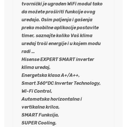
tvornički je ugrađen WiFi modul tako
da možete proširiti funkcije ovog
uređaja. Osim paljenja i gašenja
preko mobilne aplikacije postavite
timer, saznajte koliko Vaš klima
uređaj troši energije i u kojem modu
radi …
Hisense EXPERT SMART inverter
klima uređaj,
Energetska klasa A+/A++,
Smart 360°DC Inverter Technology,
Wi-Fi Control,
Automatska horizontalna i
vertikalna krilca,
SMART Funkcija,
SUPER Cooling,