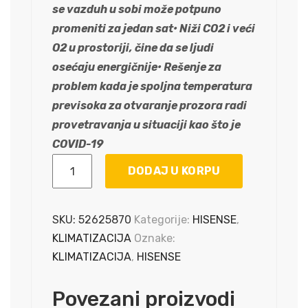
se vazduh u sobi može potpuno
promeniti za jedan sat• Niži CO2 i veći
O2 u prostoriji, čine da se ljudi
osećaju energičnije• Rešenje za
problem kada je spoljna temperatura
previsoka za otvaranje prozora radi
provetravanja u situaciji kao što je
COVID-19
KLIMA
DODAJ U KORPU
HISENSE
24
KA
SKU:
52625870
Kategorije:
HISENSE
,
INVERTER
KLIMATIZACIJA
Oznake:
WIFI
KLIMATIZACIJA
,
HISENSE
-20
SMART
Povezani proizvodi