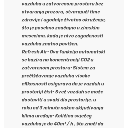
vazduha u zatvorenom prostoru bez
otvaranja prozora, stvarajući time
zdravije i ugodnije životno okruženje,
što je posebno značajno u zimskim
mesecima, kada je nivo zagađenosti
vazduha znatno povišen.
Refresh Air• Ova funkcija automatski
se bazira na koncentraciji CO2 u
zatvorenom prostoru• Sistem za
prečišćavanje vazduha visoke
efikasnosti osigurava da je vazduh u
prostoriji čist• Svež vazduh se može
dostaviti u svaki dio prostorije, u
roku od 3 minuta nakon uključivanja
klima uređaja• Količina svježeg
vazduha je do 40m³ / h , što znači da