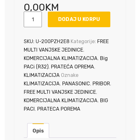
0,00
KM
Big
DODAJ U KORPU
PACi
-
Vanjska
SKU:
U-200PZH2E8
Kategorije:
FREE
Jedinica
MULTI VANJSKE JEDINICE
,
/
KOMERCIJALNA KLIMATIZACIJA
,
Big
380
PACi (R32)
,
PRATEĆA OPREMA
,
VAC
KLIMATIZACIJA
Oznake
/
KLIMATIZACIJA
,
PANASONIC
,
PRIBOR
,
20
FREE MULTI VANJSKE JEDINICE
,
kW
KOMERCIJALNA KLIMATIZACIJA
,
BIG
količina
PACI
,
PRATECA POREMA
Opis