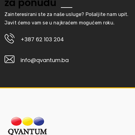
za ponudu
Zainteresirani ste za naše usluge? Pošaljite nam upit.
Javit ćemo vam se u najkraćem mogućem roku.
+387 62 103 204
info@qvantum.ba