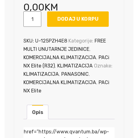
0,00
KM
PACi
DODAJ U KORPU
NX
Elite
Vanjska
SKU:
U-125PZH4E8
Kategorije:
FREE
Jedinica
MULTI UNUTARNJE JEDINICE
,
/
KOMERCIJALNA KLIMATIZACIJA
,
PACi
380
NX Elite (R32)
,
KLIMATIZACIJA
Oznake:
VAC
KLIMATIZACIJA
,
PANASONIC
,
/
KOMERCIJALNA KLIMATIZACIJA
,
PACi
12,5
NX Elite
kW
količina
Opis
href=”https://www.qvantum.ba/wp-