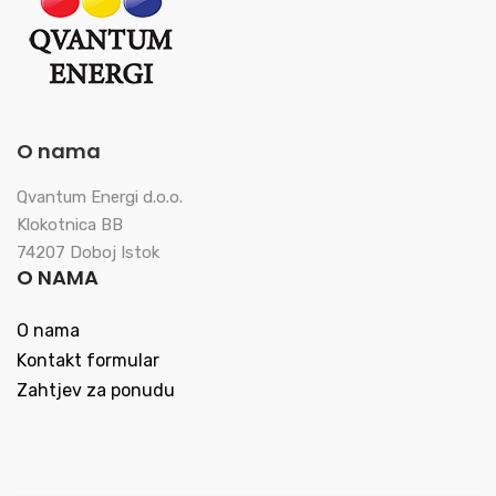
O nama
Qvantum Energi d.o.o.
Klokotnica BB
74207 Doboj Istok
O NAMA
O nama
Kontakt formular
Zahtjev za ponudu