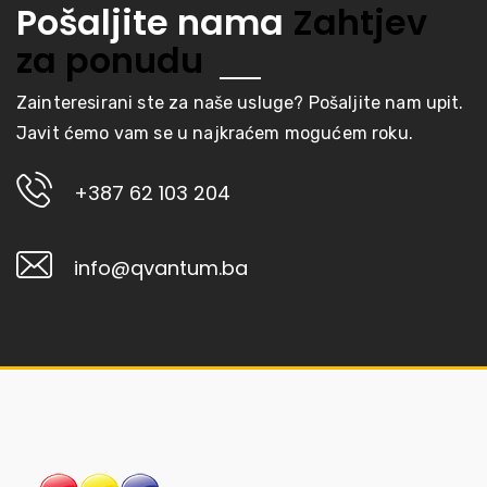
Pošaljite nama
Zahtjev
za ponudu
Zainteresirani ste za naše usluge? Pošaljite nam upit.
Javit ćemo vam se u najkraćem mogućem roku.
+387 62 103 204
info@qvantum.ba