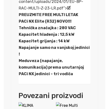
content/uploads/2024/01/EU-8P-
RAC-MULTI-Z-23-LR.pdf”>
🗹
PREUZMITE FREE MULTI LETAK
PACi NX Elite (R32) NOVO!!!
Tehnička značajka : 280 VAC
Kapacitet hlađenja : 12,5 kW
Kapacitet grijanja : 14 kW
Napajanje samo na vanjskoj jedinici
!
Međuveza (napajanje,
komunikacija) prema unutarnjoj
PACi NX jedinici – tri vodiča
Povezani proizvodi