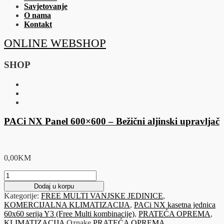
Savjetovanje
O nama
Kontakt
ONLINE WEBSHOP
SHOP
PACi NX Panel 600×600 – Bežični aljinski upravljač
0,00
KM
PACi
NX
Dodaj u korpu
Panel
Kategorije:
FREE MULTI VANJSKE JEDINICE
,
600x600
KOMERCIJALNA KLIMATIZACIJA
,
PACi NX kasetna jednica
-
60x60 serija Y3 (Free Multi kombinacije)
,
PRATEĆA OPREMA
,
Bežični
KLIMATIZACIJA
Oznake
PRATEĆA OPREMA
,