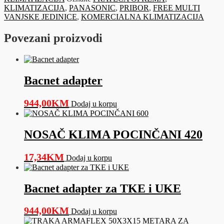
aljinski
KLIMATIZACIJA
,
PANASONIC
,
PRIBOR
,
FREE MULTI
upravljač
VANJSKE JEDINICE
,
KOMERCIALNA KLIMATIZACIJA
količina
Povezani proizvodi
Bacnet adapter
944,00
KM
Dodaj u korpu
NOSAČ KLIMA POCINČANI 420
17,34
KM
Dodaj u korpu
Bacnet adapter za TKE i UKE
944,00
KM
Dodaj u korpu