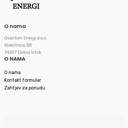
O nama
Qvantum Energi d.o.o.
Klokotnica BB
74207 Doboj Istok
O NAMA
O nama
Kontakt formular
Zahtjev za ponudu