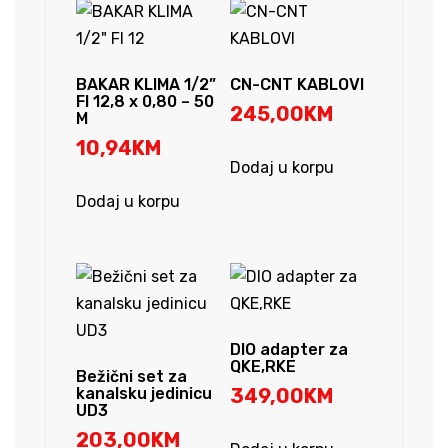
BAKAR KLIMA 1/2”
CN-CNT KABLOVI
FI 12,8 x 0,80 – 50
245,00
KM
M
10,94
KM
Dodaj u korpu
Dodaj u korpu
DIO adapter za
QKE,RKE
Bežični set za
kanalsku jedinicu
349,00
KM
UD3
203,00
KM