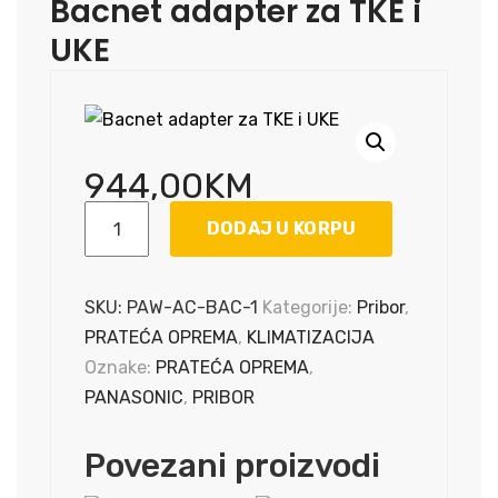
Bacnet adapter za TKE i
UKE
944,00
KM
Bacnet
DODAJ U KORPU
adapter
za
TKE
SKU:
PAW-AC-BAC-1
Kategorije:
Pribor
,
i
PRATEĆA OPREMA
,
KLIMATIZACIJA
UKE
Oznake:
PRATEĆA OPREMA
,
količina
PANASONIC
,
PRIBOR
Povezani proizvodi