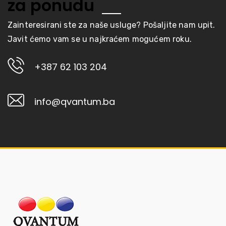
za ponudu
Zainteresirani ste za naše usluge? Pošaljite nam upit.
Javit ćemo vam se u najkraćem mogućem roku.
+387 62 103 204
info@qvantum.ba