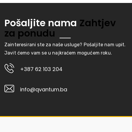
Pošaljite nama
Zahtjev
za ponudu
Zainteresirani ste za naše usluge? Pošaljite nam upit.
Javit ćemo vam se u najkraćem mogućem roku.
+387 62 103 204
info@qvantum.ba