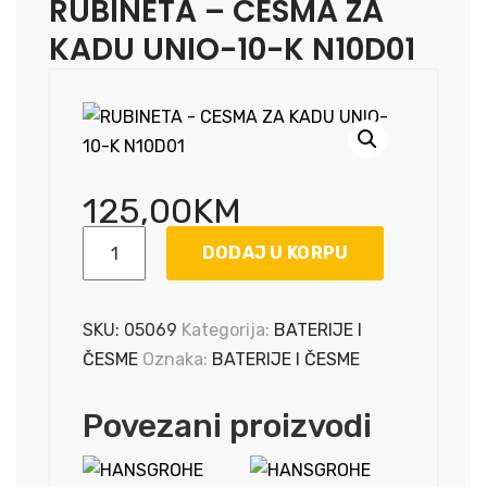
RUBINETA – CESMA ZA
KADU UNIO-10-K N10D01
125,00
KM
RUBINETA
DODAJ U KORPU
-
CESMA
ZA
SKU:
05069
Kategorija:
BATERIJE I
KADU
ČESME
Oznaka:
BATERIJE I ČESME
UNIO-
10-
Povezani proizvodi
K
N10D01