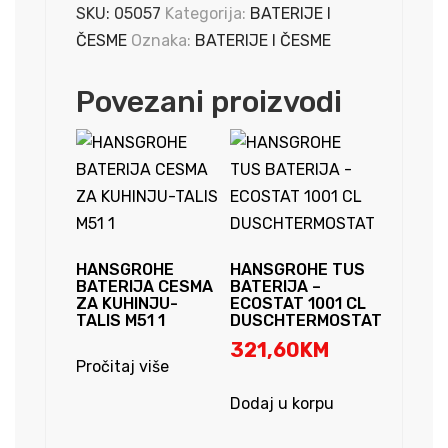
ZA
SKU:
05057
Kategorija:
BATERIJE I
SUDOPER
ČESME
Oznaka:
BATERIJE I ČESME
FLEXY-
33
Povezani proizvodi
FL30168
količina
HANSGROHE
HANSGROHE TUS
BATERIJA CESMA
BATERIJA –
ZA KUHINJU-
ECOSTAT 1001 CL
TALIS M51 1
DUSCHTERMOSTAT
321,60
KM
Pročitaj više
Dodaj u korpu