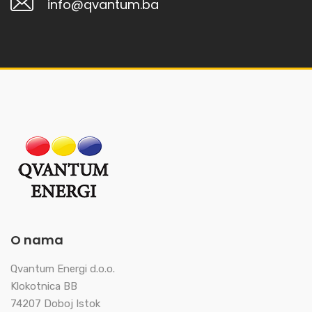
info@qvantum.ba
O nama
Qvantum Energi d.o.o.
Klokotnica BB
74207 Doboj Istok