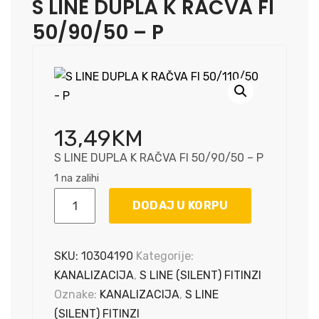
S LINE DUPLA K RAČVA FI
50/90/50 – P
13,49
KM
S LINE DUPLA K RAČVA FI 50/90/50 – P
1 na zalihi
S
DODAJ U KORPU
LINE
DUPLA
K
SKU:
10304190
Kategorije:
RAČVA
KANALIZACIJA
,
S LINE (SILENT) FITINZI
FI
Oznake:
KANALIZACIJA
,
S LINE
50/90/50
(SILENT) FITINZI