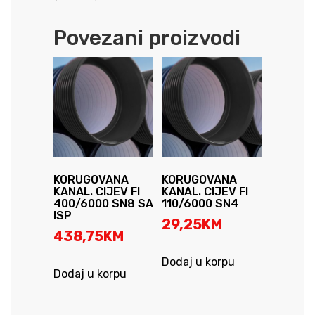
-
P
Povezani proizvodi
količina
KORUGOVANA
KORUGOVANA
KANAL. CIJEV FI
KANAL. CIJEV FI
400/6000 SN8 SA
110/6000 SN4
ISP
29,25
KM
438,75
KM
Dodaj u korpu
Dodaj u korpu