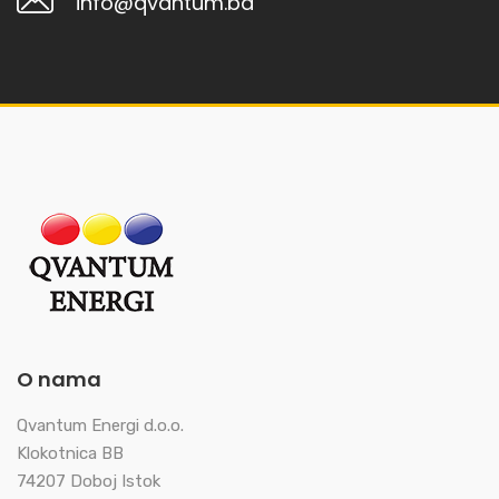
info@qvantum.ba
O nama
Qvantum Energi d.o.o.
Klokotnica BB
74207 Doboj Istok