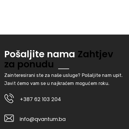
Pošaljite nama
Zahtjev
za ponudu
Zainteresirani ste za naše usluge? Pošaljite nam upit.
Javit ćemo vam se u najkraćem mogućem roku.
+387 62 103 204
info@qvantum.ba