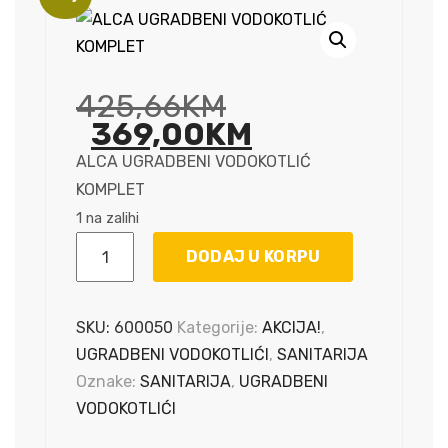
Original
425,66
KM
price
Current
369,00
KM
was:
price
ALCA UGRADBENI VODOKOTLIĆ
425,66KM.
is:
KOMPLET
369,00KM.
1 na zalihi
ALCA
DODAJ U KORPU
UGRADBENI
VODOKOTLIĆ
KOMPLET
SKU:
600050
Kategorije:
AKCIJA!
,
količina
UGRADBENI VODOKOTLIĆI
,
SANITARIJA
Oznake:
SANITARIJA
,
UGRADBENI
VODOKOTLIĆI