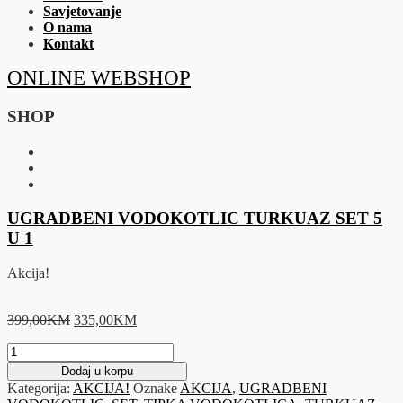
Savjetovanje
O nama
Kontakt
ONLINE WEBSHOP
SHOP
UGRADBENI VODOKOTLIC TURKUAZ SET 5
U 1
Akcija!
Original
Current
399,00
KM
335,00
KM
price
price
UGRADBENI
was:
is:
VODOKOTLIC
399,00KM.
335,00KM.
Dodaj u korpu
TURKUAZ
Kategorija:
AKCIJA!
Oznake
AKCIJA
,
UGRADBENI
SET