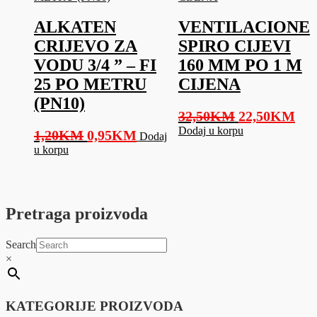
ALKATEN
VENTILACIONE
CRIJEVO ZA
SPIRO CIJEVI
VODU 3/4 ” – FI
160 MM PO 1 M
25 PO METRU
CIJENA
(PN10)
Original
Cur
32,50
KM
22,50
KM
price
pri
Dodaj u korpu
Original
Current
1,20
KM
0,95
KM
Dodaj
was:
is:
price
price
u korpu
32,50KM.
22,
was:
is:
1,20KM.
0,95KM.
Pretraga proizvoda
Search
×
KATEGORIJE PROIZVODA