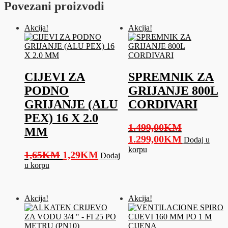
Povezani proizvodi
Akcija!
Akcija!
CIJEVI ZA
SPREMNIK ZA
PODNO
GRIJANJE 800L
GRIJANJE (ALU
CORDIVARI
PEX) 16 X 2.0
1.499,00
KM
MM
Original
Current
1.299,00
KM
Dodaj u
price
price
korpu
Original
Current
1,65
KM
1,29
KM
Dodaj
was:
is:
price
price
u korpu
1.499,00KM.
1.299,00K
was:
is:
1,65KM.
1,29KM.
Akcija!
Akcija!