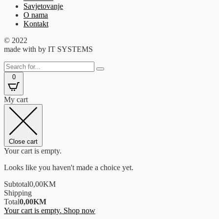
Savjetovanje
O nama
Kontakt
© 2022
made with
by IT SYSTEMS
0
My cart
Close cart
Your cart is empty.
Looks like you haven't made a choice yet.
Subtotal
0,00
KM
Shipping
Total
0,00
KM
Your cart is empty. Shop now