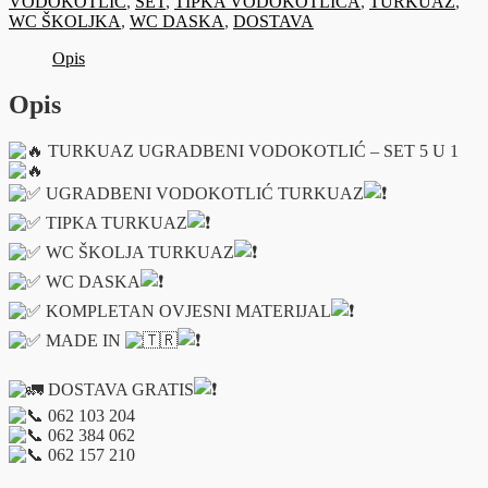
VODOKOTLIC
,
SET
,
TIPKA VODOKOTLICA
,
TURKUAZ
,
5
WC ŠKOLJKA
,
WC DASKA
,
DOSTAVA
U
1
Opis
količina
Opis
TURKUAZ UGRADBENI VODOKOTLIĆ – SET 5 U 1
UGRADBENI VODOKOTLIĆ TURKUAZ
TIPKA TURKUAZ
WC ŠKOLJA TURKUAZ
WC DASKA
KOMPLETAN OVJESNI MATERIJAL
MADE IN
DOSTAVA GRATIS
062 103 204
062 384 062
062 157 210