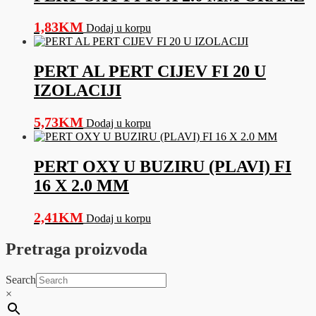
1,83
KM
Dodaj u korpu
PERT AL PERT CIJEV FI 20 U
IZOLACIJI
5,73
KM
Dodaj u korpu
PERT OXY U BUZIRU (PLAVI) FI
16 X 2.0 MM
2,41
KM
Dodaj u korpu
Pretraga proizvoda
Search
×