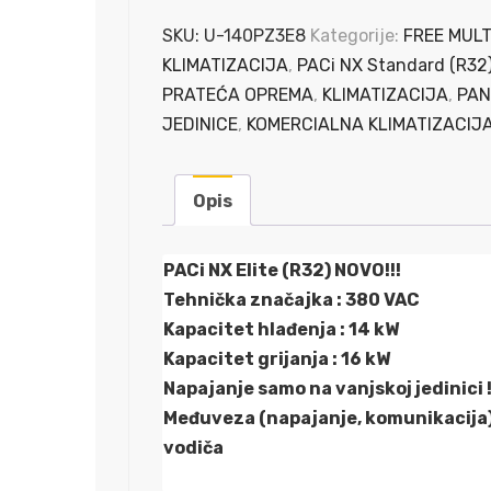
Standard
Vanjska
SKU:
U-140PZ3E8
Kategorije:
FREE MULT
Jedinica
KLIMATIZACIJA
,
PACi NX Standard (R32
/
PRATEĆA OPREMA
,
KLIMATIZACIJA
,
PAN
380
JEDINICE
,
KOMERCIALNA KLIMATIZACIJ
VAC
/
Opis
14
kW
PACi NX Elite (R32) NOVO!!!
količina
Tehnička značajka : 380 VAC
Kapacitet hlađenja : 14 kW
Kapacitet grijanja : 16 kW
Napajanje samo na vanjskoj jedinici 
Međuveza (napajanje, komunikacija) 
vodiča