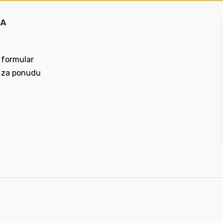
MA
 formular
 za ponudu