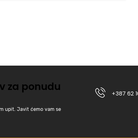
v za ponudu
+387 62 
am upit. Javit ćemo vam se