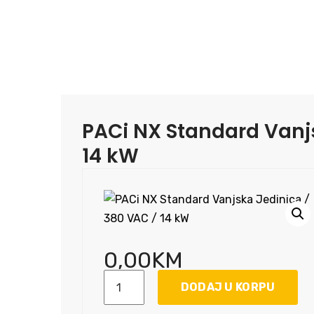
PACi NX Standard Vanj
14 kW
0,00
KM
PACi
DODAJ U KORPU
NX