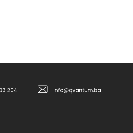
103 204
info@qvantum.ba