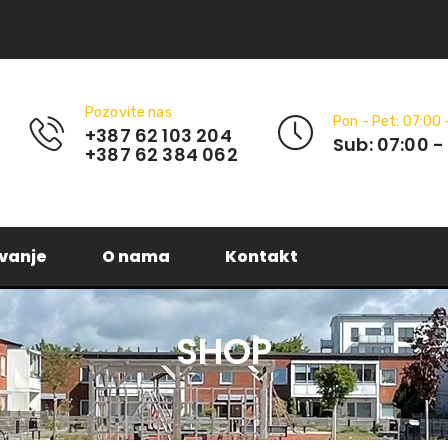
Pozovite nas
Pon - Pet: 07:00 
+387 62 103 204
Sub: 07:00 -
+387 62 384 062
vanje
O nama
Kontakt
SHOP