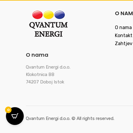
O NA
O nama
Kontakt
Zahtjev
O nama
Qvantum Energi d.o.o.
Klokotnica BB
74207 Doboj Istok
0
Qvantum Energi d.o.o. © All rights reserved.