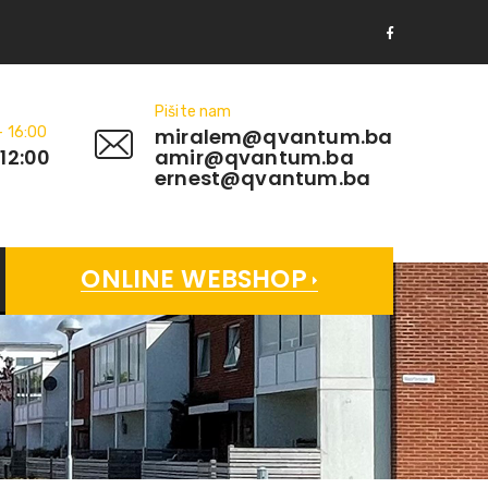
Pišite nam
- 16:00
miralem@qvantum.ba
 12:00
amir@qvantum.ba
ernest@qvantum.ba
ONLINE WEBSHOP