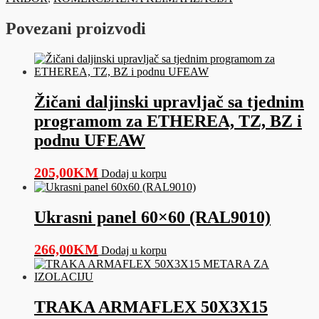
-
Seriju
Povezani proizvodi
/
950x950
količina
Žičani daljinski upravljač sa tjednim
programom za ETHEREA, TZ, BZ i
podnu UFEAW
205,00
KM
Dodaj u korpu
Ukrasni panel 60×60 (RAL9010)
266,00
KM
Dodaj u korpu
TRAKA ARMAFLEX 50X3X15