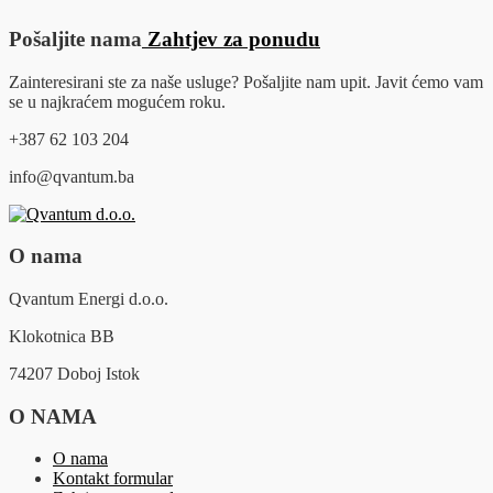
Pošaljite nama
Zahtjev za ponudu
Zainteresirani ste za naše usluge? Pošaljite nam upit. Javit ćemo vam
se u najkraćem mogućem roku.
+387 62 103 204
info@qvantum.ba
O nama
Qvantum Energi d.o.o.
Klokotnica BB
74207 Doboj Istok
O NAMA
O nama
Kontakt formular