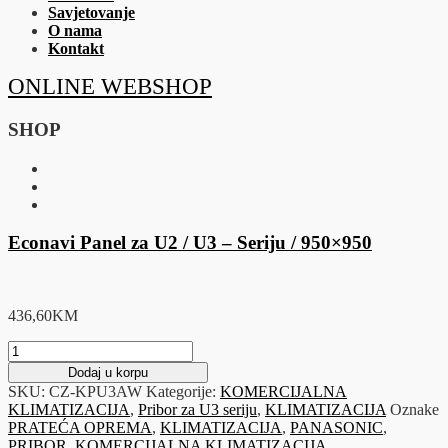
Savjetovanje
O nama
Kontakt
ONLINE WEBSHOP
SHOP
Econavi Panel za U2 / U3 – Seriju / 950×950
436,60
KM
Econavi
Panel
Dodaj u korpu
za
SKU:
CZ-KPU3AW
Kategorije:
KOMERCIJALNA
U2
KLIMATIZACIJA
,
Pribor za U3 seriju
,
KLIMATIZACIJA
Oznake
/
PRATEĆA OPREMA
,
KLIMATIZACIJA
,
PANASONIC
,
U3
PRIBOR
,
KOMERCIJALNA KLIMATIZACIJA